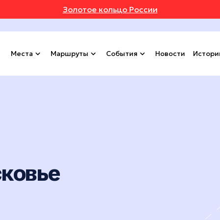
Золотое кольцо России
Места
Маршруты
События
Новости
Истори
сковье