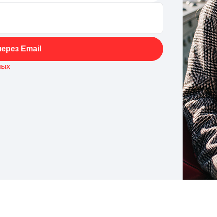
ерез Email
ных