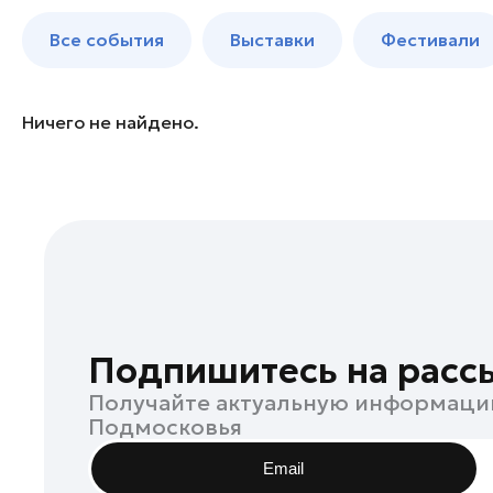
Бронницы
до 250 к
Все события
Выставки
Фестивали
Волоколамск
Воскресенск
Дзержинский
Ничего не найдено.
Дмитров
Долгопрудный
Домодедово
Дубна
Егорьевск
Жуковский
Зарайск
Подпишитесь на расс
Ивантеевка
Получайте актуальную информаци
Истра
Подмосковья
Кашира
Email
Клин