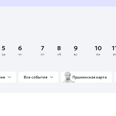
5
6
7
8
9
10
1
ср
чт
пт
сб
вс
пн
в
ние
Все события
Пушкинская карта
со мной
Выставки
Фестивали
Концерты
м
Экскурсии