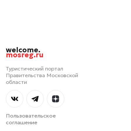
Орехово-Зуево
Павловский Посад
Подольск
Пушкино
Раменское
welcome.
Реутов
mosreg.ru
Рошаль
Руза
Туристический портал
Правительства Московской
Сергиев Посад
области
Серпухов
Солнечногорск
Ступино
Талдом
Пользовательское
Фрязино
соглашение
Химки