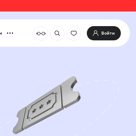
Войти
и