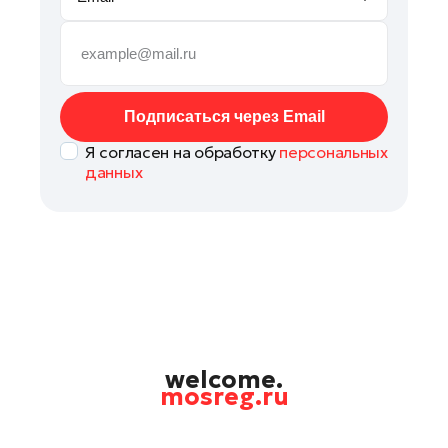
Руза
Сергиев Посад
Серпухов
Солнечногорск
Подписаться через Email
Ступино
Я согласен на обработку
персональных
Талдом
данных
Фрязино
Химки
Черноголовка
Чехов
Шатура
Шаховская
Щелково
welcome.
mosreg.ru
Электрогорск
Электросталь