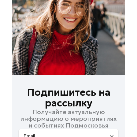
Лобня
Лосино-Петровский
Луховицы
Лыткарино
Люберцы
Можайск
Мытищи
Наро-Фоминск
Одинцово
Орехово-Зуево
Подпишитесь на
Павловский Посад
рассылку
Подольск
Получайте актуальную
Раменское
информацию о мероприятиях
Реутов
и событиях Подмосковья
Рошаль
Email