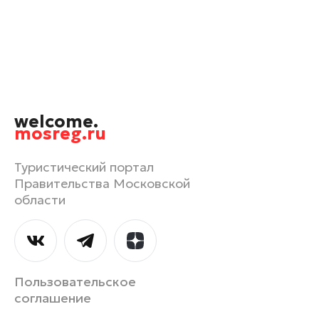
Орехово-Зуево
Павловский Посад
Подольск
Пушкино
Раменское
welcome.
Реутов
mosreg.ru
Рошаль
Руза
Туристический портал
Правительства Московской
Сергиев Посад
области
Серпухов
Солнечногорск
Ступино
Талдом
Пользовательское
Фрязино
соглашение
Химки