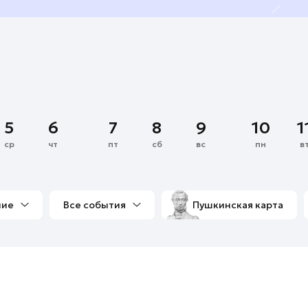
5
6
7
8
9
10
1
ср
чт
пт
сб
вс
пн
в
ние
Все события
Пушкинская карта
со мной
Выставки
Фестивали
Концерты
м
Экскурсии