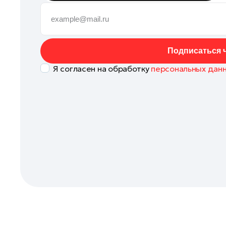
Коломна
Королев
Котельники
Подписаться ч
Красноармейск
Я согласен на обработку
персональных дан
Красногорск
Ленинский округ
Лобня
Лосино-Петровский
Луховицы
Лыткарино
Люберцы
Можайск
Мытищи
Наро-Фоминск
Одинцово