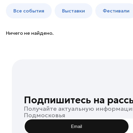
Бронницы
до 250 к
Все события
Выставки
Фестивали
Волоколамск
Воскресенск
Дзержинский
Ничего не найдено.
Дмитров
Долгопрудный
Домодедово
Дубна
Егорьевск
Жуковский
Зарайск
Подпишитесь на расс
Ивантеевка
Получайте актуальную информаци
Истра
Подмосковья
Кашира
Email
Клин