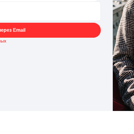
ерез Email
ных