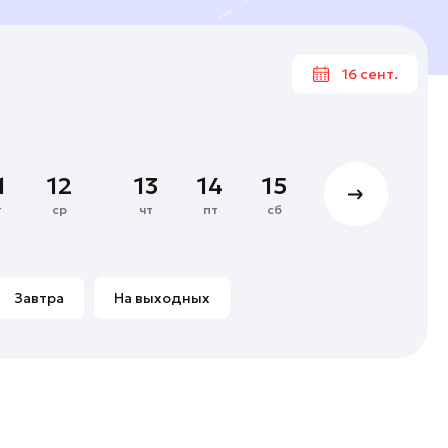
16 сент.
Сентяб
1
2
3
4
1
12
13
14
15
16
17
8
9
10
11
т
ср
чт
пт
сб
вс
пн
15
16
17
18
22
23
24
25
Завтра
На выходных
29
30