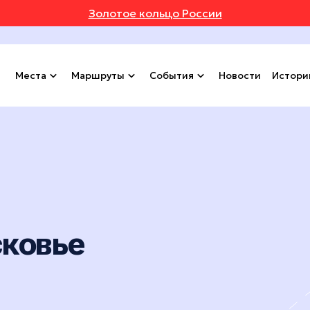
Золотое кольцо России
Места
Маршруты
События
Новости
Истори
сковье