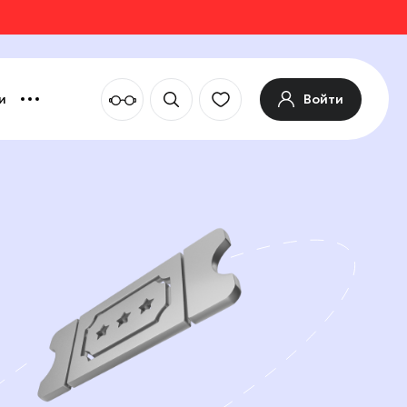
Войти
и