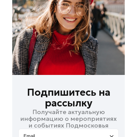
Ленинский округ
Лобня
Лосино-Петровский
Луховицы
Лыткарино
Люберцы
Можайск
Наро-Фоминск
Одинцово
Орехово-Зуево
Подпишитесь на
Павловский Посад
рассылку
Подольск
Получайте актуальную
Пушкино
информацию о мероприятиях
Раменское
и событиях Подмосковья
Реутов
Email