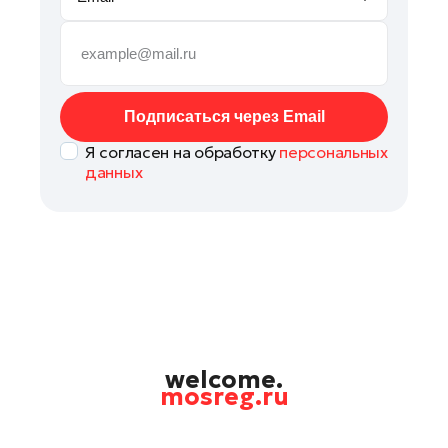
Рошаль
Руза
Сергиев Посад
Серпухов
Подписаться через Email
Солнечногорск
Я согласен на обработку
персональных
Ступино
данных
Талдом
Фрязино
Химки
Черноголовка
Чехов
Шатура
Шаховская
welcome.
mosreg.ru
Электрогорск
Электросталь