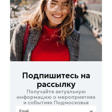
Лосино-Петровский
Луховицы
Лыткарино
Люберцы
Можайск
Мытищи
Наро-Фоминск
Одинцово
Орехово-Зуево
Павловский Посад
Подпишитесь на
Подольск
рассылку
Пушкино
Получайте актуальную
Раменское
информацию о мероприятиях
Реутов
и событиях Подмосковья
Рошаль
Email