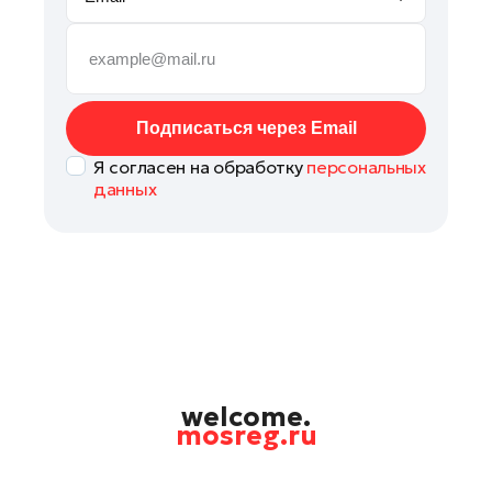
Руза
Сергиев Посад
Серпухов
Солнечногорск
Подписаться через Email
Ступино
Я согласен на обработку
персональных
Талдом
данных
Фрязино
Химки
Черноголовка
Чехов
Шатура
Шаховская
Щелково
welcome.
mosreg.ru
Электрогорск
Электросталь