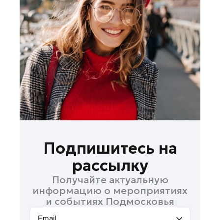
Лобня
Лосино-Петровский
Луховицы
Лыткарино
Люберцы
Можайск
Мытищи
Наро-Фоминск
Орехово-Зуево
Павловский Посад
Подпишитесь на
Подольск
рассылку
Пушкино
Получайте актуальную
Раменское
информацию о мероприятиях
Реутов
и событиях Подмосковья
Рошаль
Email