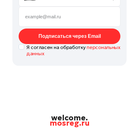
Руза
Сергиев Посад
Серпухов
Солнечногорск
Подписаться через Email
Ступино
Я согласен на обработку
персональных
Талдом
данных
Фрязино
Химки
Черноголовка
Чехов
Шатура
Шаховская
Щелково
welcome.
mosreg.ru
Электрогорск
Электросталь