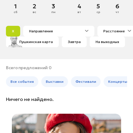
Дмитров
Декабрь
1
2
3
4
5
6
Банные комплексы
Спецпроекты
Долгопрудный
сб
вс
пн
вт
ср
чт
Горнолыжные клубы
1
2
3
4
5
6
7
Домодедово
Инвестиционный портал
Золотое кольцо России
8
9
10
11
12
13
14
Дубна
Федоскинская фабрика
X
Направления
Расстояние
15
16
17
18
19
20
21
Егорьевск
Пикник в Подмосковье
Пушкинская карта
Завтра
На выходных
22
23
24
25
26
27
28
Жуковский
29
30
31
Зарайск
Войти
Ивантеевка
Всего предложений 0
Истра
Инвесторам
Все события
Выставки
Фестивали
Концерты
Кашира
Особо охраняемые
Клин
природные территории
Ничего не найдено.
Королев
Котельники
Красноармейск
Ленинский округ