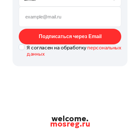
Рошаль
Руза
Сергиев Посад
Солнечногорск
Подписаться через Email
Ступино
Я согласен на обработку
персональных
Талдом
данных
Фрязино
Химки
Черноголовка
Чехов
Шатура
Шаховская
Щелково
welcome.
mosreg.ru
Электрогорск
Электросталь