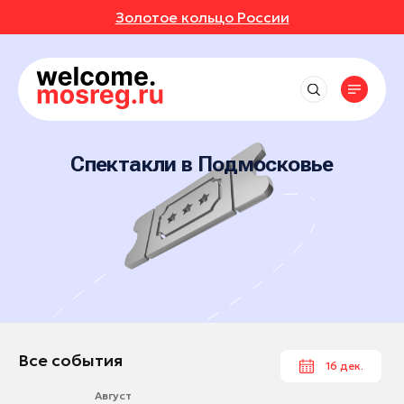
Золотое кольцо России
СОБЫТИЯ
РУТЫ
Рядом со мной
Места
Выставки
до 50 км
Фестивали
АВКИ
АННОЕ
Впечатления
Маршруты
Коломна
до 150 км
Концерты
Отели
Спектакли в Подмосковье
Красногорск
ИВАЛИ
ОТЗЫВЫ
Экскурсионные маршруты
Экскурсии
События
Рестораны
до 250 км
Серпухов
Спортивные маршруты
Мастер-классы
Активный отдых
ЕРТЫ
МЕСТА
Все события
Балашиха
Истории
Гастротуризм
Спектакли
Культура и искусство
Выставки
Богородский округ
Народные художественные промыслы
УРСИИ
РОЙКИ ПРОФИЛЯ
Природа и животные
Новости
Фестивали
Богородский округ
Детские маршруты
Отдохнуть и выспаться
Концерты
ЕР-КЛАССЫ
Бронницы
Музеи
Москва + Подмосковье: два ритма
Рыбалка
идеального путешествия
Экскурсии
Волоколамск
Фермы
ТАКЛИ
Гиды
Автомобильные маршруты
Мастер-классы
Воскресенск
Все события
16 дек.
Глэмпинги
Спектакли
Дзержинский
Туроператоры
Парки
Август