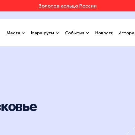
Золотое кольцо России
Места
Маршруты
События
Новости
Истори
сковье