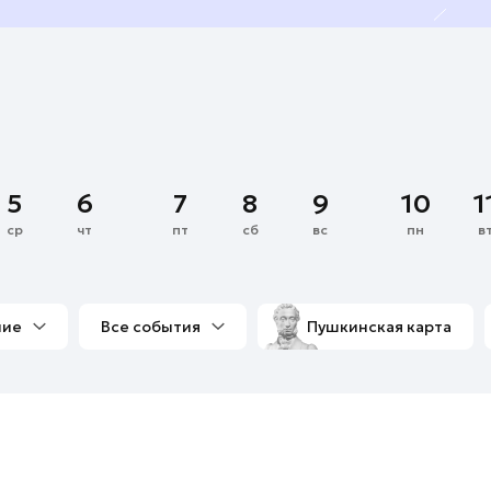
5
6
7
8
9
10
1
ср
чт
пт
сб
вс
пн
в
ние
Все события
Пушкинская карта
со мной
Выставки
Фестивали
Концерты
м
Экскурсии