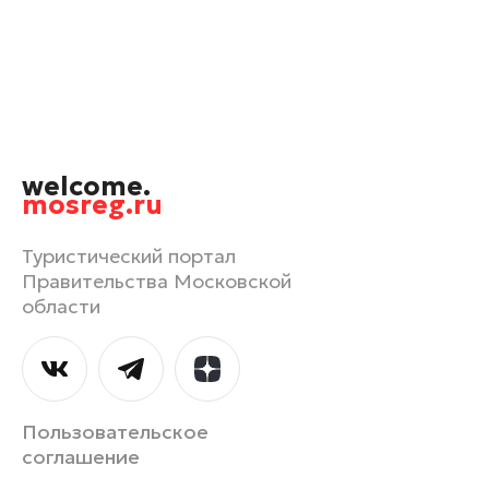
Одинцово
Орехово-Зуево
Павловский Посад
Подольск
Пушкино
welcome.
Раменское
mosreg.ru
Реутов
Рошаль
Туристический портал
Правительства Московской
Руза
области
Сергиев Посад
Серпухов
Солнечногорск
Ступино
Пользовательское
Талдом
соглашение
Фрязино