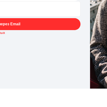
ерез Email
ных