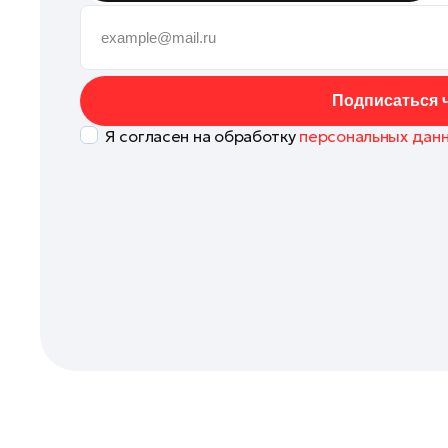
Кашира
Клин
Королев
Подписаться ч
Котельники
Я согласен на обработку
персональных дан
Красноармейск
Красногорск
Ленинский округ
Лобня
Лосино-Петровский
Луховицы
Лыткарино
Люберцы
Можайск
Мытищи
Наро-Фоминск