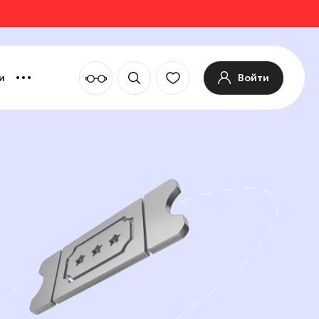
Войти
и