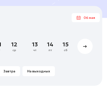
06 мая
Ма
1
12
13
14
15
16
17
4
5
6
7
т
ср
чт
пт
сб
вс
пн
11
12
13
14
18
19
20
21
Завтра
На выходных
25
26
27
28