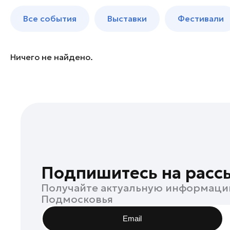
Богородский округ
до 250 к
Все события
Выставки
Фестивали
Богородский округ
Бронницы
Волоколамск
Ничего не найдено.
Воскресенск
Дзержинский
Дмитров
Долгопрудный
Домодедово
Дубна
Егорьевск
Подпишитесь на расс
Жуковский
Получайте актуальную информаци
Зарайск
Подмосковья
Ивантеевка
Email
Истра