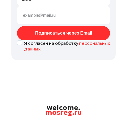
Руза
Сергиев Посад
Серпухов
Солнечногорск
Подписаться через Email
Ступино
Я согласен на обработку
персональных
Талдом
данных
Фрязино
Химки
Черноголовка
Чехов
Шатура
Шаховская
Щелково
welcome.
mosreg.ru
Электрогорск
Электросталь