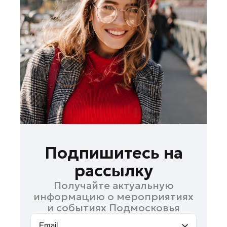
Лосино-Петровский
Луховицы
Лыткарино
Люберцы
Можайск
Мытищи
Наро-Фоминск
Одинцово
Орехово-Зуево
Павловский Посад
Подпишитесь на
Подольск
рассылку
Пушкино
Получайте актуальную
Раменское
информацию о мероприятиях
Реутов
и событиях Подмосковья
Рошаль
Email