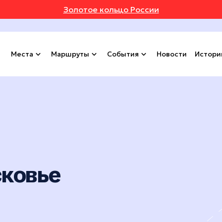
Золотое кольцо России
Места
Маршруты
События
Новости
Истори
сковье