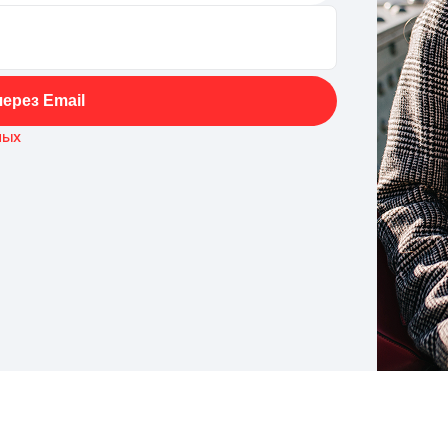
ерез Email
ных