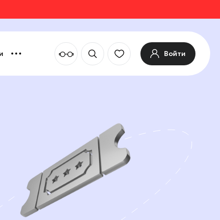
Войти
и