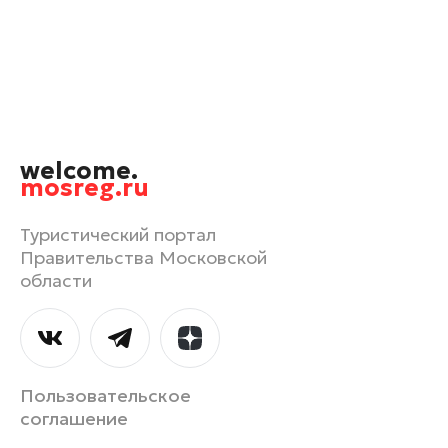
Орехово-Зуево
Павловский Посад
Подольск
Пушкино
Раменское
welcome.
Реутов
mosreg.ru
Рошаль
Руза
Туристический портал
Правительства Московской
Сергиев Посад
области
Серпухов
Солнечногорск
Ступино
Талдом
Пользовательское
Фрязино
соглашение
Химки