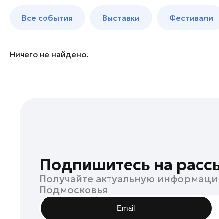
Богородский округ
до 250 к
Все события
Выставки
Фестивали
Бронницы
Волоколамск
Воскресенск
Ничего не найдено.
Дзержинский
Дмитров
Долгопрудный
Дубна
Егорьевск
Жуковский
Зарайск
Подпишитесь на расс
Ивантеевка
Получайте актуальную информаци
Истра
Подмосковья
Кашира
Email
Клин