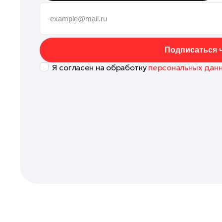
Коломна
Королев
Котельники
Подписаться ч
Красноармейск
Я согласен на обработку
персональных дан
Красногорск
Ленинский округ
Лобня
Лосино-Петровский
Луховицы
Лыткарино
Люберцы
Можайск
Мытищи
Наро-Фоминск
Одинцово