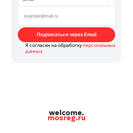
Руза
Сергиев Посад
Серпухов
Солнечногорск
Подписаться через Email
Ступино
Я согласен на обработку
персональных
Талдом
данных
Фрязино
Химки
Черноголовка
Чехов
Шатура
Шаховская
Щелково
welcome.
mosreg.ru
Электрогорск
Электросталь