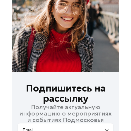
Лосино-Петровский
Луховицы
Лыткарино
Люберцы
Можайск
Мытищи
Наро-Фоминск
Одинцово
Орехово-Зуево
Павловский Посад
Подпишитесь на
Подольск
рассылку
Пушкино
Получайте актуальную
Раменское
информацию о мероприятиях
Реутов
и событиях Подмосковья
Рошаль
Email