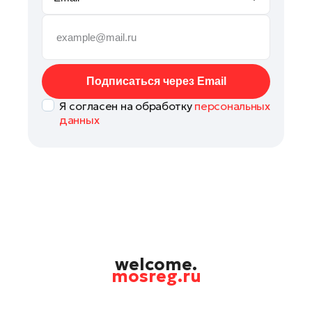
Руза
Сергиев Посад
Серпухов
Солнечногорск
Подписаться через Email
Ступино
Я согласен на обработку
персональных
Талдом
данных
Фрязино
Химки
Черноголовка
Чехов
Шатура
Шаховская
Щелково
welcome.
mosreg.ru
Электрогорск
Электросталь