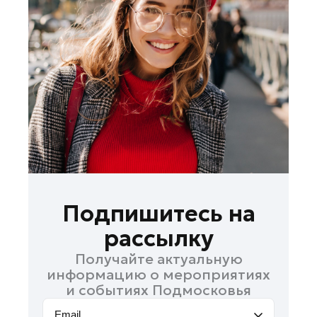
Лосино-Петровский
Луховицы
Лыткарино
Люберцы
Можайск
Мытищи
Наро-Фоминск
Одинцово
Орехово-Зуево
Павловский Посад
Подпишитесь на
Подольск
рассылку
Пушкино
Получайте актуальную
Раменское
информацию о мероприятиях
Реутов
и событиях Подмосковья
Рошаль
Email