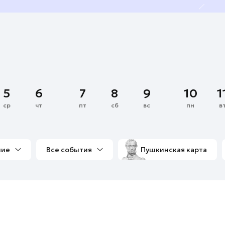
5
6
7
8
9
10
1
ср
чт
пт
сб
вс
пн
в
ние
Все события
Пушкинская карта
со мной
Выставки
Фестивали
Концерты
м
Экскурсии