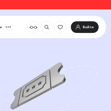
Войти
и