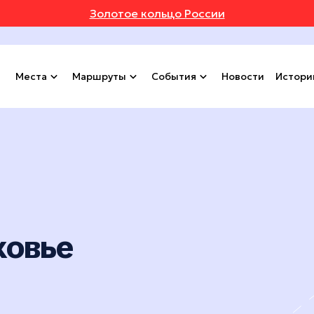
Золотое кольцо России
Места
Маршруты
События
Новости
Истори
ковье