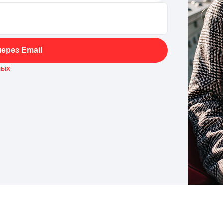
ерез Email
ных