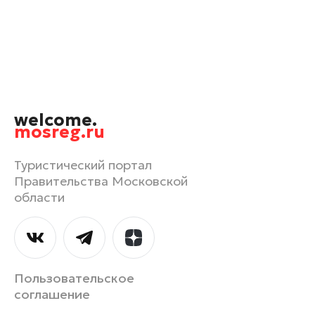
Ленинский округ
Лобня
Лосино-Петровский
Луховицы
Люберцы
welcome.
Можайск
mosreg.ru
Мытищи
Наро-Фоминск
Туристический портал
Правительства Московской
Орехово-Зуево
области
Павловский Посад
Подольск
Пушкино
Раменское
Пользовательское
Реутов
соглашение
Рошаль