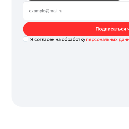
Бронницы
Волоколамск
Дзержинский
Подписаться ч
Долгопрудный
Я согласен на обработку
персональных дан
Домодедово
Дубна
Егорьевск
Жуковский
Зарайск
Ивантеевка
Истра
Кашира
Котельники
Красноармейск
Красногорск