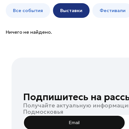
Клин
до 250 к
Все события
Выставки
Фестивали
Коломна
Королев
Лыткарино
Ничего не найдено.
Одинцово
Руза
Сергиев Посад
Серпухов
Ступино
Фрязино
Чехов
Подпишитесь на расс
Щелково
Получайте актуальную информаци
Электросталь
Подмосковья
Богородский округ
Email
Богородский округ