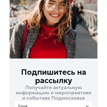
Домодедово
Дубна
Жуковский
Зарайск
Ивантеевка
Кашира
Королев
Котельники
Красноармейск
Красногорск
Подпишитесь на
Лобня
рассылку
Лосино-Петровский
Получайте актуальную
Луховицы
информацию о мероприятиях
Можайск
и событиях Подмосковья
Мытищи
Email