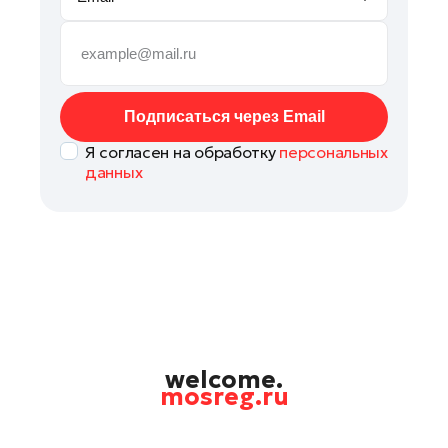
Наро-Фоминск
Орехово-Зуево
Подольск
Пушкино
Подписаться через Email
Раменское
Я согласен на обработку
персональных
Реутов
данных
Рошаль
Талдом
Фрязино
Химки
Черноголовка
Шатура
Шаховская
welcome.
mosreg.ru
Щелково
Электрогорск