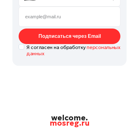
Орехово-Зуево
Павловский Посад
Подольск
Пушкино
Подписаться через Email
Раменское
Я согласен на обработку
персональных
Реутов
данных
Рошаль
Руза
Талдом
Фрязино
Химки
Черноголовка
Шатура
welcome.
mosreg.ru
Шаховская
Электрогорск