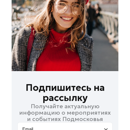
Зарайск
Ивантеевка
Истра
Кашира
Королев
Котельники
Красноармейск
Красногорск
Ленинский округ
Лобня
Подпишитесь на
Лосино-Петровский
рассылку
Луховицы
Получайте актуальную
Можайск
информацию о мероприятиях
Мытищи
и событиях Подмосковья
Наро-Фоминск
Email