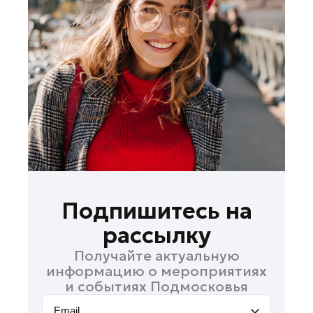
Зарайск
Ивантеевка
Истра
Кашира
Королев
Котельники
Красноармейск
Красногорск
Ленинский округ
Лобня
Подпишитесь на
Лосино-Петровский
рассылку
Луховицы
Получайте актуальную
Можайск
информацию о мероприятиях
Мытищи
и событиях Подмосковья
Наро-Фоминск
Email