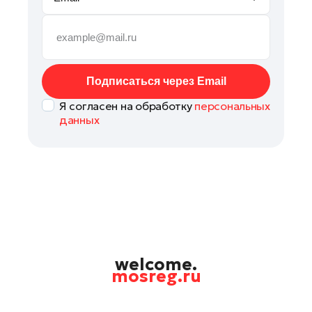
Павловский Посад
Подольск
Пушкино
Раменское
Подписаться через Email
Реутов
Я согласен на обработку
персональных
Рошаль
данных
Руза
Солнечногорск
Талдом
Фрязино
Химки
Черноголовка
Шатура
welcome.
mosreg.ru
Шаховская
Электрогорск