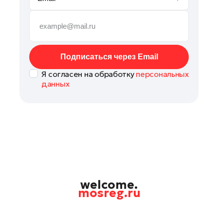
Подольск
Пушкино
Раменское
Реутов
Подписаться через Email
Рошаль
Я согласен на обработку
персональных
Руза
данных
Солнечногорск
Ступино
Талдом
Фрязино
Химки
Черноголовка
Шатура
welcome.
mosreg.ru
Шаховская
Электрогорск