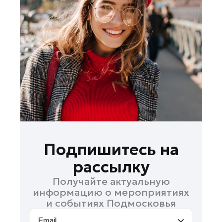
Королев
Котельники
Красноармейск
Красногорск
Ленинский округ
Лобня
Лосино-Петровский
Луховицы
Лыткарино
Люберцы
Подпишитесь на
Можайск
рассылку
Мытищи
Получайте актуальную
Наро-Фоминск
информацию о мероприятиях
Орехово-Зуево
и событиях Подмосковья
Павловский Посад
Email