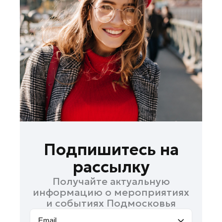
Королев
Котельники
Красноармейск
Красногорск
Ленинский округ
Лобня
Лосино-Петровский
Луховицы
Лыткарино
Люберцы
Подпишитесь на
Можайск
рассылку
Мытищи
Получайте актуальную
Наро-Фоминск
информацию о мероприятиях
Орехово-Зуево
и событиях Подмосковья
Павловский Посад
Email