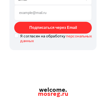
Подольск
Пушкино
Раменское
Реутов
Подписаться через Email
Рошаль
Я согласен на обработку
персональных
Руза
данных
Солнечногорск
Ступино
Талдом
Фрязино
Химки
Черноголовка
Шатура
welcome.
mosreg.ru
Шаховская
Электрогорск