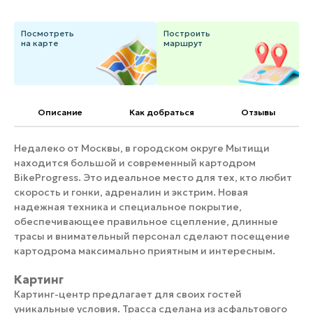
Банные комплексы
Спецпроекты
Посмотреть
Построить
Горнолыжные клубы
на карте
маршрут
Инвестиционный портал
Золотое кольцо России
Федоскинская фабрика
Пикник в Подмосковье
Описание
Как добраться
Отзывы
Войти
Недалеко от Москвы, в городском округе Мытищи
находится большой и современный картодром
BikeProgress. Это идеальное место для тех, кто любит
Инвесторам
скорость и гонки, адреналин и экстрим. Новая
Особо охраняемые
надежная техника и специальное покрытие,
природные территории
обеспечивающее правильное сцепление, длинные
трасы и внимательный персонал сделают посещение
картодрома максимально приятным и интересным.
Картинг
Картинг-центр предлагает для своих гостей
уникальные условия. Трасса сделана из асфальтового