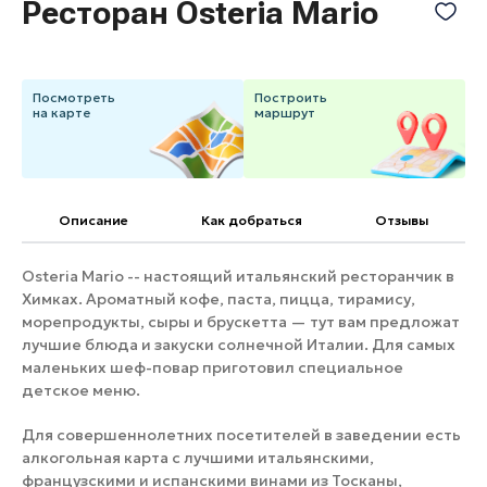
Ресторан Osteria Mario
Банные комплексы
Спецпроекты
Горнолыжные клубы
Инвестиционный портал
Золотое кольцо России
Посмотреть
Построить
Федоскинская фабрика
на карте
маршрут
Пикник в Подмосковье
Описание
Как добраться
Отзывы
Войти
Osteria Mario -- настоящий итальянский ресторанчик в
Инвесторам
Химках. Ароматный кофе, паста, пицца, тирамису,
Особо охраняемые
морепродукты, сыры и брускетта — тут вам предложат
природные территории
лучшие блюда и закуски солнечной Италии. Для самых
маленьких шеф-повар приготовил специальное
детское меню.
Для совершеннолетних посетителей в заведении есть
алкогольная карта с лучшими итальянскими,
французскими и испанскими винами из Тосканы,