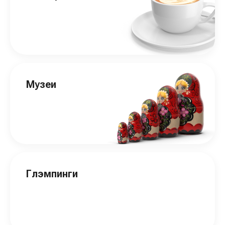
Музеи
Глэмпинги