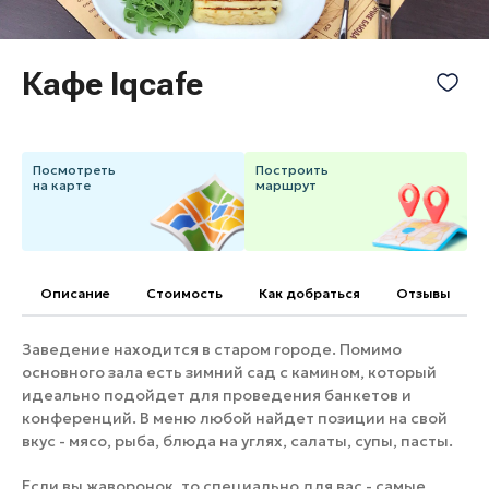
Банные комплексы
Спецпроекты
Горнолыжные клубы
Кафе Iqcafe
Инвестиционный портал
Золотое кольцо России
Федоскинская фабрика
Пикник в Подмосковье
Посмотреть
Построить
на карте
маршрут
Войти
Инвесторам
Описание
Cтоимость
Как добраться
Отзывы
Особо охраняемые
природные территории
Заведение находится в старом городе. Помимо
основного зала есть зимний сад с камином, который
идеально подойдет для проведения банкетов и
конференций. В меню любой найдет позиции на свой
вкус - мясо, рыба, блюда на углях, салаты, супы, пасты.
Если вы жаворонок, то специально для вас - самые