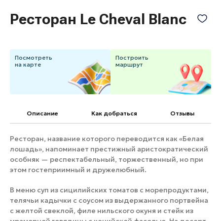
Банные комплексы
Спецпроекты
Ресторан Le Cheval Blanc
Горнолыжные клубы
Инвестиционный портал
Золотое кольцо России
Федоскинская фабрика
Посмотреть
Построить
Пикник в Подмосковье
на карте
маршрут
Войти
Описание
Как добраться
Отзывы
Инвесторам
Ресторан, название которого переводится как «Белая
Особо охраняемые
лошадь», напоминает престижный аристократический
природные территории
особняк — респектабельный, торжественный, но при
этом гостеприимный и дружелюбный.
В меню суп из сицилийских томатов с морепродуктами,
телячьи кадычки с соусом из выдержанного портвейна
с желтой свеклой, филе нильского окуня и стейк из