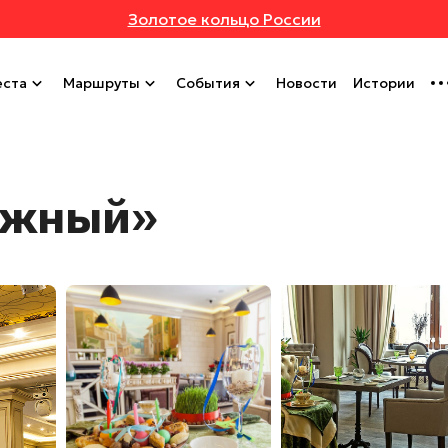
Золотое кольцо России
ста
Маршруты
События
Новости
Истории
Южный»