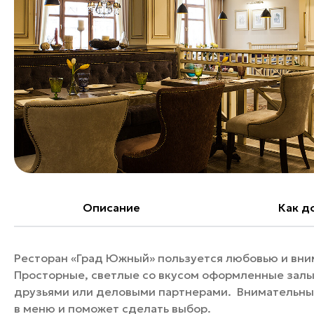
Банные комплексы
Спецпроекты
Горнолыжные клубы
Инвестиционный портал
Золотое кольцо России
Федоскинская фабрика
Пикник в Подмосковье
Войти
Инвесторам
Особо охраняемые
Описание
Как д
природные территории
Ресторан «Град Южный» пользуется любовью и вни
Просторные, светлые со вкусом оформленные залы 
друзьями или деловыми партнерами. Внимательны
в меню и поможет сделать выбор.