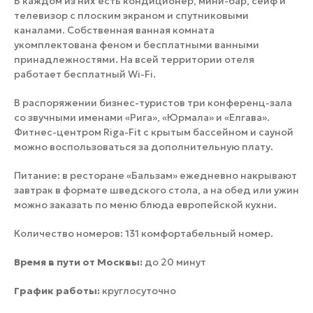
В каждом из них есть кондиционер, мини-бар, сейф и
телевизор с плоским экраном и спутниковыми
каналами. Собственная ванная комната
укомплектована феном и бесплатными ванными
принадлежностями. На всей территории отеля
работает бесплатный Wi-Fi.
В распоряжении бизнес-туристов три конференц-зала
со звучными именами «Рига», «Юрмала» и «Елгава».
Фитнес-центром Riga-Fit с крытым бассейном и сауной
можно воспользоваться за дополнительную плату.
Питание: в ресторане «Бальзам» ежедневно накрывают
завтрак в формате шведского стола, а на обед или ужин
можно заказать по меню блюда европейской кухни.
Количество номеров: 131 комфортабельный номер.
Время в пути от Москвы:
до 20 минут
График работы:
круглосуточно