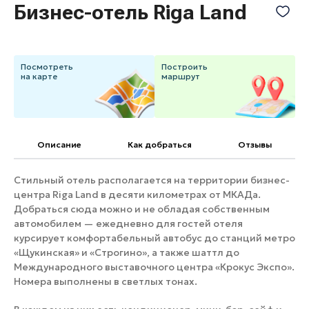
Бизнес-отель Riga Land
Банные комплексы
Спецпроекты
Горнолыжные клубы
Инвестиционный портал
Золотое кольцо России
Посмотреть
Построить
Федоскинская фабрика
на карте
маршрут
Пикник в Подмосковье
Войти
Описание
Как добраться
Отзывы
Стильный отель располагается на территории бизнес-
Инвесторам
центра Riga Land в десяти километрах от МКАДа.
Особо охраняемые
Добраться сюда можно и не обладая собственным
природные территории
автомобилем — ежедневно для гостей отеля
курсирует комфортабельный автобус до станций метро
«Щукинская» и «Строгино», а также шаттл до
Международного выставочного центра «Крокус Экспо».
Номера выполнены в светлых тонах.