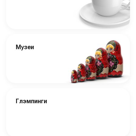
Музеи
Глэмпинги