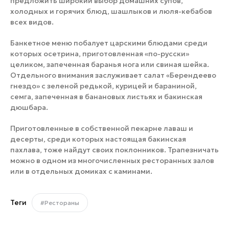
предложить широкий выбор домашних супов,
холодных и горячих блюд, шашлыков и люля-кебабов
всех видов.
Банкетное меню побалует царскими блюдами среди
которых осетрина, приготовленная «по-русски»
целиком, запеченная баранья нога или свиная шейка.
Отдельного внимания заслуживает салат «Берендеево
гнездо» с зеленой редькой, курицей и бараниной,
семга, запеченная в банановых листьях и бакинская
дюшбара.
Приготовленные в собственной пекарне лаваш и
десерты, среди которых настоящая бакинская
пахлава, тоже найдут своих поклонников. Трапезничать
можно в одном из многочисленных ресторанных залов
или в отдельных домиках с каминами.
Теги
#Рестораны