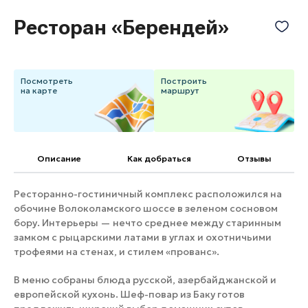
Банные комплексы
Спецпроекты
Ресторан «Берендей»
Горнолыжные клубы
Инвестиционный портал
Золотое кольцо России
Федоскинская фабрика
Посмотреть
Построить
Пикник в Подмосковье
на карте
маршрут
Войти
Описание
Как добраться
Отзывы
Инвесторам
Ресторанно-гостиничный комплекс расположился на
Особо охраняемые
обочине Волоколамского шоссе в зеленом сосновом
природные территории
бору. Интерьеры — нечто среднее между старинным
замком с рыцарскими латами в углах и охотничьими
трофеями на стенах, и стилем «прованс».
В меню собраны блюда русской, азербайджанской и
европейской кухонь. Шеф-повар из Баку готов