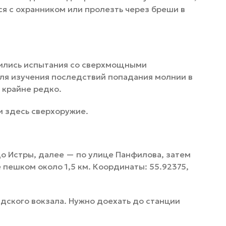
ся с охранником или пролезть через бреши в
дились испытания со сверхмощными
ля изучения последствий попадания молнии в
 крайне редко.
ли здесь сверхоружие.
о Истры, далее — по улице Панфилова, затем
 пешком около 1,5 км. Координаты: 55.92375,
адского вокзала. Нужно доехать до станции
.