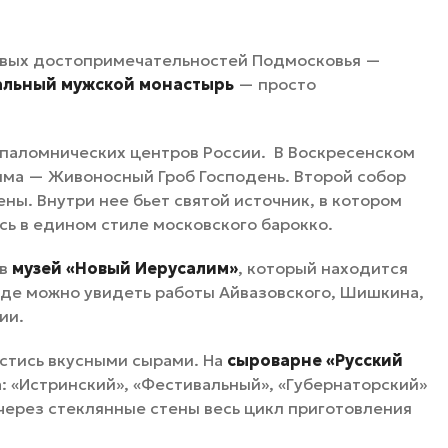
сивых достопримечательностей Подмосковья —
альный мужской монастырь
— просто
 паломнических центров России. В Воскресенском
има — Живоносный Гроб Господень. Второй собор
ны. Внутри нее бьет святой источник, в котором
сь в едином стиле московского барокко.
 в
музей «Новый Иерусалим»
, который находится
где можно увидеть работы Айвазовского, Шишкина,
ии.
пастись вкусными сырами. На
сыроварне «Русский
: «Истринский», «Фестивальный», «Губернаторский»
 через стеклянные стены весь цикл приготовления