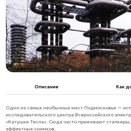
Банные комплексы
Спецпроекты
Горнолыжные клубы
Инвестиционный портал
Золотое кольцо России
Федоскинская фабрика
Пикник в Подмосковье
Войти
Инвесторам
Особо охраняемые
Описание
Как д
природные территории
Одно из самых необычных мест Подмосковья — исп
исследовательского центра Всероссийского электр
«Катушки Тесла». Сюда часто приезжают сталкеры
эффектных снимков.