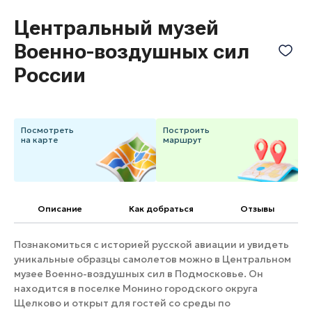
Банные комплексы
Спецпроекты
Центральный музей
Горнолыжные клубы
Военно-воздушных сил
Инвестиционный портал
Золотое кольцо России
России
Федоскинская фабрика
Пикник в Подмосковье
Посмотреть
Построить
на карте
маршрут
Войти
Инвесторам
Особо охраняемые
Описание
Как добраться
Отзывы
природные территории
Познакомиться с историей русской авиации и увидеть
уникальные образцы самолетов можно в Центральном
музее Военно-воздушных сил в Подмосковье. Он
находится в поселке Монино городского округа
Щелково и открыт для гостей со среды по