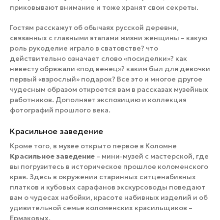
приковывают внимание и тоже хранят свои секреты.
Гостям расскажут об обычаях русской деревни,
связанных с главными этапами жизни женщины – какую
роль рукоделие играло в сватовстве? что
действительно означает слово «посиделки»? как
невесту обряжали «под венец»? каким был для девочки
первый «взрослый» подарок? Все это и многое другое
чудесным образом откроется вам в рассказах музейных
работников. Дополняет экспозицию и коллекция
фотографий прошлого века.
Красильное заведение
Кроме того, в музее открыто первое в Коломне
Красильное заведение
– мини-музей с мастерской, где
вы погрузитесь в историческое прошлое коломенского
края. Здесь в окружении старинных ситценабивных
платков и кубовых сарафанов экскурсоводы поведают
вам о чудесах набойки, красоте набивных изделий и об
удивительной семье коломенских красильщиков –
Ермаковых.