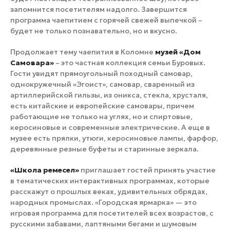
запомнится посетителям надолго. Завершится
программа чаепитием с горячей свежей выпечкой –
будет не только познавательно, но и вкусно.
Продолжает тему чаепития в Коломне
музей «Дом
Самовара»
– это частная коллекция семьи Буровых.
Гости увидят прямоугольный походный самовар,
однокружечный «Эгоист», самовар, сваренный из
артиллерийской гильзы, из оникса, стекла, хрусталя,
есть китайские и европейские самовары, причем
работающие не только на углях, но и спиртовые,
керосиновые и современные электрические. А еще в
музее есть прялки, утюги, керосиновые лампы, фарфор,
деревянные резные буфеты и старинные зеркала.
«Школа ремесел»
приглашает гостей принять участие
в тематических интерактивных программах, которые
расскажут о прошлых веках, удивительных обрядах,
народных промыслах. «Городская ярмарка» — это
игровая программа для посетителей всех возрастов, с
русскими забавами, лаптяными бегами и шумовым