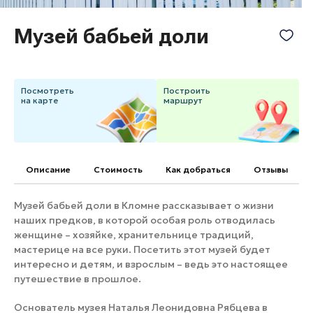
Банные комплексы
Спецпроекты
Музей бабьей доли
Горнолыжные клубы
Инвестиционный портал
Золотое кольцо России
Федоскинская фабрика
Посмотреть
Построить
Пикник в Подмосковье
на карте
маршрут
Войти
Описание
Cтоимость
Как добраться
Отзывы
Инвесторам
Особо охраняемые
Музей бабьей доли в Кломне рассказывает о жизни
природные территории
наших предков, в которой особая роль отводилась
женщине – хозяйке, хранительнице традиций,
мастерице на все руки. Посетить этот музей будет
интересно и детям, и взрослым – ведь это настоящее
путешествие в прошлое.
Основатель музея Наталья Леонидовна Рябцева в