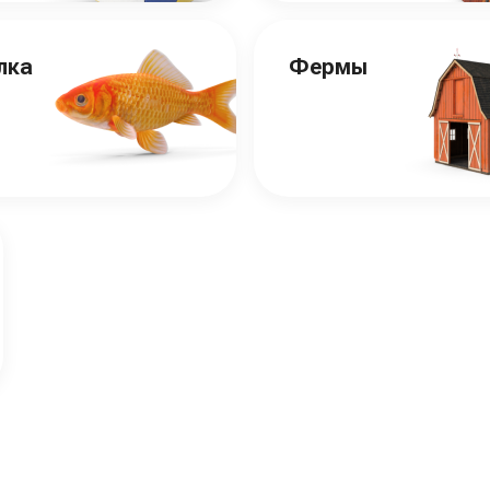
лка
Фермы