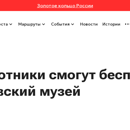
Золотое кольцо России
ста
Маршруты
События
Новости
Истории
тники смогут бес
вский музей