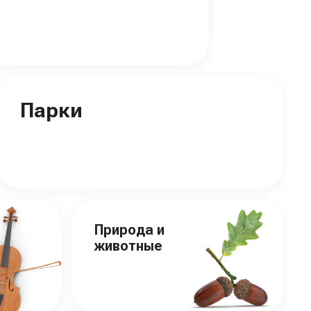
Парки
Природа и
животные