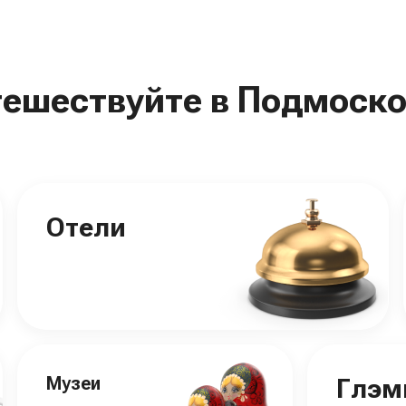
тешествуйте в Подмоско
Отели
Музеи
Глэм