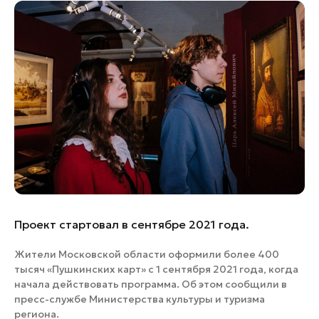
Банные комплексы
Спецпроекты
Горнолыжные клубы
Инвестиционный портал
Золотое кольцо России
Федоскинская фабрика
Пикник в Подмосковье
Войти
Инвесторам
Особо охраняемые
природные территории
Проект стартовал в сентябре 2021 года.
Жители Московской области оформили более 400
тысяч «Пушкинских карт» с 1 сентября 2021 года, когда
начала действовать программа. Об этом сообщили в
пресс-службе Министерства культуры и туризма
региона.