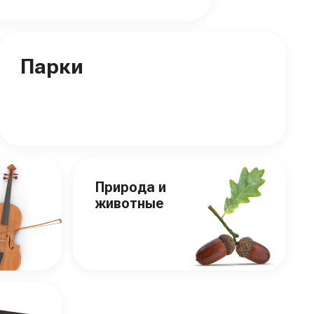
Парки
Природа и
животные