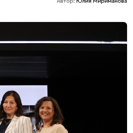
Автор:
Юлия Мириманова