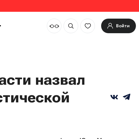
Войти
асти назвал
стической