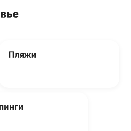
вье
Пляжи
пинги