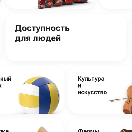
Доступность
для людей
вный
Культура
х
и
искусство
лка
Фермы