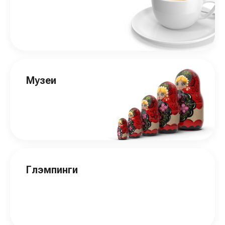
Музеи
Глэмпинги