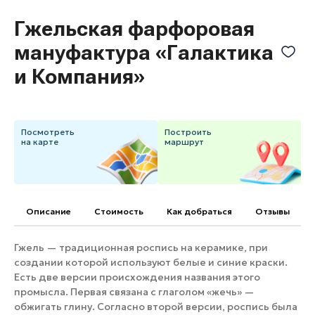
Банные комплексы
Спецпроекты
Гжельская фарфоровая
Горнолыжные клубы
мануфактура «Галактика
Инвестиционный портал
Золотое кольцо России
и Компания»
Федоскинская фабрика
Пикник в Подмосковье
Посмотреть
Построить
на карте
маршрут
Войти
Инвесторам
Особо охраняемые
Описание
Cтоимость
Как добраться
Отзывы
природные территории
Гжель — традиционная роспись на керамике, при
создании которой используют белые и синие краски.
Есть две версии происхождения названия этого
промысла. Первая связана с глаголом «жечь» —
обжигать глину. Согласно второй версии, роспись была