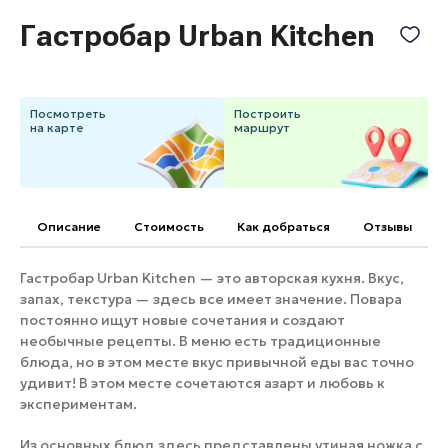
Банные комплексы
Спецпроекты
Гастробар Urban Kitchen
Горнолыжные клубы
Инвестиционный портал
Золотое кольцо России
Федоскинская фабрика
Посмотреть
Построить
на карте
маршрут
Пикник в Подмосковье
Войти
Описание
Cтоимость
Как добраться
Отзывы
Инвесторам
Гастробар Urban Kitchen — это авторская кухня. Вкус,
Особо охраняемые
запах, текстура — здесь все имеет значение. Повара
природные территории
постоянно ищут новые сочетания и создают
необычные рецепты. В меню есть традиционные
блюда, но в этом месте вкус привычной еды вас точно
удивит! В этом месте сочетаются азарт и любовь к
экспериментам.
Из основных блюд здесь представлены утиная ножка с