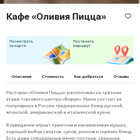
Банные комплексы
Спецпроекты
Кафе «Оливия Пицца»
Горнолыжные клубы
Инвестиционный портал
Золотое кольцо России
Федоскинская фабрика
Пикник в Подмосковье
Посмотреть
Построить
на карте
маршрут
Войти
Описание
Cтоимость
Как добраться
Отзывы
Инвесторам
Особо охраняемые
Ресторан
«Оливия Пицца»
расположен на третьем
природные территории
этаже торгового центра
«Форум».
Меню состоит из
популярных в России традиционных блюд русской,
японской, американской и итальянской кухни.
В заведении играет приятная и ненавязчивая музыка,
х
ороший выбор салатов, супов, роллов и горячих блюд.
Есть даже специальные меню:
постное, сезонное,