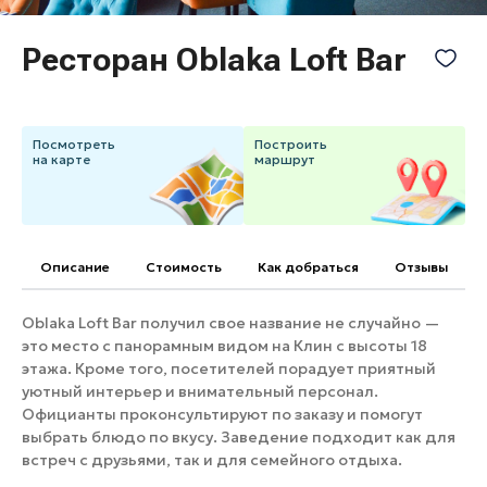
Банные комплексы
Спецпроекты
Ресторан Oblaka Loft Bar
Горнолыжные клубы
Инвестиционный портал
Золотое кольцо России
Федоскинская фабрика
Пикник в Подмосковье
Посмотреть
Построить
на карте
маршрут
Войти
Описание
Cтоимость
Как добраться
Отзывы
Инвесторам
Особо охраняемые
Oblaka Loft Bar получил свое название не случайно —
природные территории
это место с панорамным видом на Клин с высоты 18
этажа. Кроме того, посетителей порадует приятный
уютный интерьер и внимательный персонал.
Официанты проконсультируют по заказу и помогут
выбрать блюдо по вкусу. Заведение подходит как для
встреч с друзьями, так и для семейного отдыха.