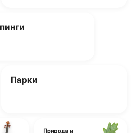
пинги
Парки
Природа и