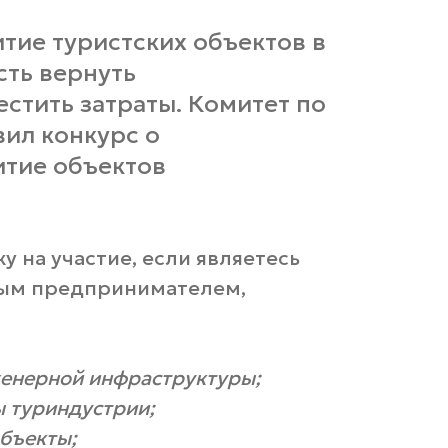
итие туристских объектов в
сть вернуть
стить затраты. Комитет по
ил конкурс о
итие объектов
у на участие, если являетесь
ым предпринимателем,
женерной инфраструктуры;
ы туриндустрии;
объекты;