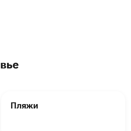
вье
Пляжи