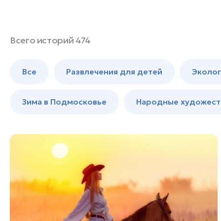
Банные комплексы
Спецпроекты
Горнолыжные клубы
Инвестиционный портал
Золотое кольцо России
Всего историй 474
Федоскинская фабрика
Пикник в Подмосковье
Все
Развлечения для детей
Эколог
Зима в Подмосковье
Народные художест
Войти
Инвесторам
Особо охраняемые
природные территории