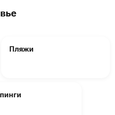
вье
Пляжи
пинги