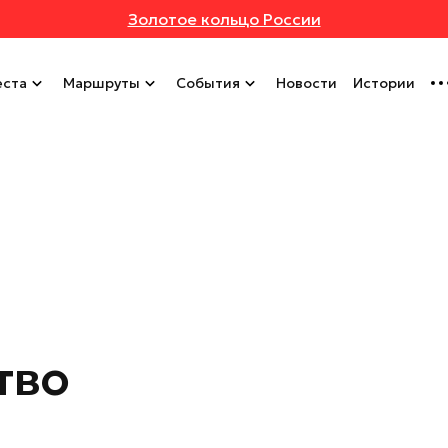
Золотое кольцо России
ста
Маршруты
События
Новости
Истории
тво