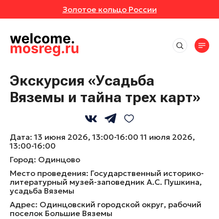
Золотое кольцо России
СОБЫТИЯ
РУТЫ
Места
АВКИ
АННОЕ
Впечатления
Маршруты
Экскурсия «Усадьба
Отели
ИВАЛИ
ОТЗЫВЫ
Вяземы и тайна трех карт»
Экскурсионные маршруты
События
Рестораны
Спортивные маршруты
Активный отдых
ЕРТЫ
МЕСТА
Все события
Истории
Гастротуризм
Культура и искусство
Выставки
Дата:
13 июня 2026, 13:00-16:00
11 июля 2026,
Народные художественные промыслы
УРСИИ
РОЙКИ ПРОФИЛЯ
Природа и животные
Новости
13:00-16:00
Фестивали
Детские маршруты
Отдохнуть и выспаться
Город:
Одинцово
Концерты
ЕР-КЛАССЫ
Музеи
Москва + Подмосковье: два ритма
Рыбалка
Место проведения:
Государственный историко-
идеального путешествия
Экскурсии
литературный музей-заповедник А.С. Пушкина,
Фермы
ТАКЛИ
Гиды
Автомобильные маршруты
усадьба Вяземы
Мастер-классы
Глэмпинги
Адрес:
Одинцовский городской округ, рабочий
Спектакли
Туроператоры
поселок Большие Вяземы
Парки