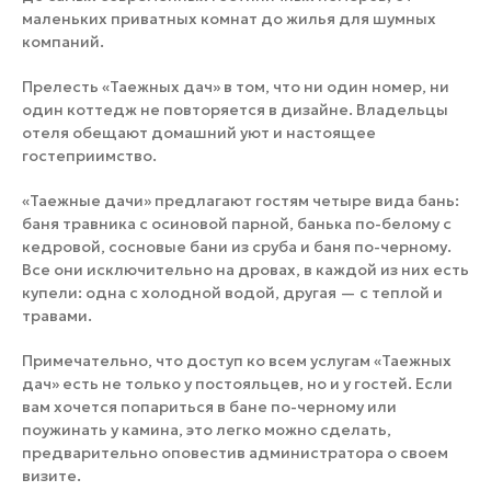
маленьких приватных комнат до жилья для шумных
компаний.
Прелесть «Таежных дач» в том, что ни один номер, ни
один коттедж не повторяется в дизайне. Владельцы
отеля обещают домашний уют и настоящее
гостеприимство.
«Таежные дачи» предлагают гостям четыре вида бань:
баня травника с осиновой парной, банька по-белому с
кедровой, сосновые бани из сруба и баня по-черному.
Все они исключительно на дровах, в каждой из них есть
купели: одна с холодной водой, другая — с теплой и
травами.
Примечательно, что доступ ко всем услугам «Таежных
дач» есть не только у постояльцев, но и у гостей. Если
вам хочется попариться в бане по-черному или
поужинать у камина, это легко можно сделать,
предварительно оповестив администратора о своем
визите.