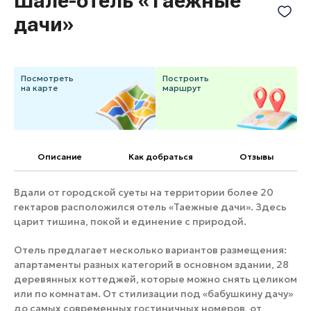
Шале-отель «Таёжные
Банные комплексы
Спецпроекты
дачи»
Горнолыжные клубы
Инвестиционный портал
Золотое кольцо России
Федоскинская фабрика
Посмотреть
Построить
на карте
маршрут
Пикник в Подмосковье
Войти
Описание
Как добраться
Отзывы
Инвесторам
Вдали от городской суеты на территории более 20
Особо охраняемые
гектаров расположился отель «Таежные дачи». Здесь
природные территории
царит тишина, покой и единение с природой.
Отель предлагает несколько вариантов размещения:
апартаменты разных категорий в основном здании, 28
деревянных коттеджей, которые можно снять целиком
или по комнатам. От стилизации под «бабушкину дачу»
до самых современных гостиничных номеров, от