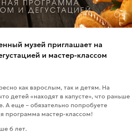
енный музей приглашает на
егустацией и мастер-классом
есно как взрослым, так и детям. На
что детей «находят в капусте», что раньше
е. А еще – обязательно попробуете
ся программа мастер-классом!
ше 6 лет.