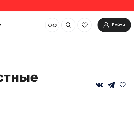
Войти
стные