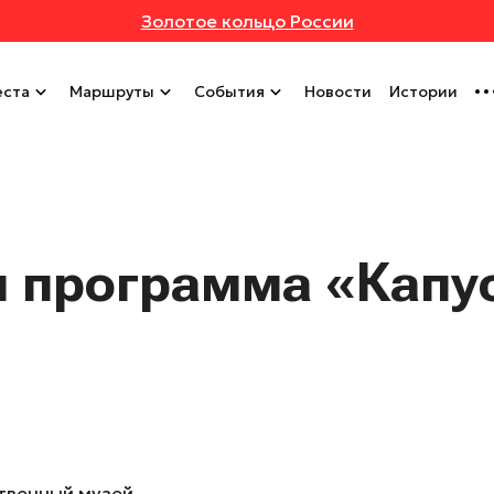
Золотое кольцо России
ста
Маршруты
События
Новости
Истории
я программа «Капу
твенный музей