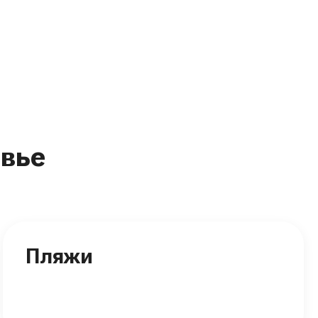
вье
Пляжи