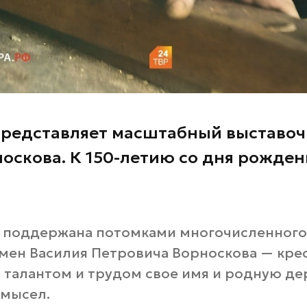
представляет масштабный выставо
оскова. К 150-летию со дня рожден
о поддержана потомками многочисленного
мен Василия Петровича Ворноскова — крес
 талантом и трудом свое имя и родную д
омысел.