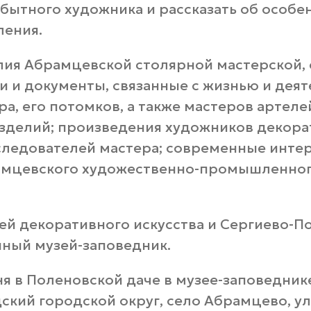
обытного художника и рассказать об особе
ления.
лия Абрамцевской столярной мастерской, 
и и документы, связанные с жизнью и дея
а, его потомков, а также мастеров артеле
зделий; произведения художников декора
оследователей мастера; современные инте
амцевского художественно-промышленног
ей декоративного искусства и Сергиево-П
ный музей-заповедник.
ня в Поленовской даче в музее-заповедник
ский городской округ, cело Абрамцево, у