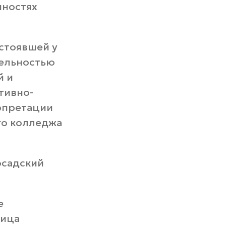
нностях
стоявшей у
тельностью
й и
тивно-
рпретации
о колледжа
осадский
е
лица