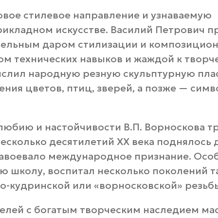
новое стилевое направление и узнаваемую
рикладном искусстве. Василий Петрович 
ительным даром стилизации и композицио
м технических навыков и жаждой к творче
ыслил народную резную скульптурную плас
ния цветов, птиц, зверей, а позже — сим
олюбию и настойчивости В.П. Ворноскова 
несколько десятилетий ХХ века поднялось 
завоевало международное признание. Особ
лую школу, воспитал несколько поколений 
о-кудринской или «ворносковской» резьбы
елей с богатым творческим наследием мас