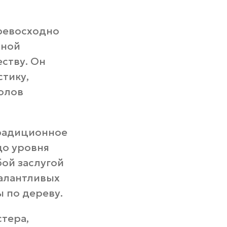
превосходно
нной
ству. Он
тику,
волов
традиционное
до уровня
ой заслугой
талантливых
 по дереву.
тера,