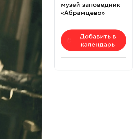
музей-заповедник
«Абрамцево»
Добавить в
календарь