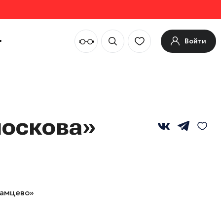
Войти
носкова»
рамцево»