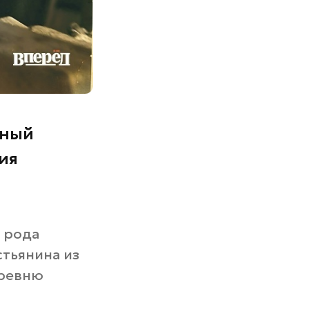
чный
ия
 рода
тьянина из
еревню