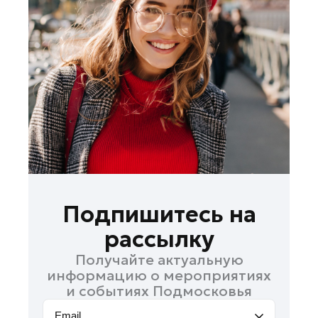
Лосино-Петровский
Луховицы
Лыткарино
Люберцы
Можайск
Мытищи
Наро-Фоминск
Одинцово
Орехово-Зуево
Павловский Посад
Подпишитесь на
Подольск
рассылку
Пушкино
Получайте актуальную
Раменское
информацию о мероприятиях
Реутов
и событиях Подмосковья
Рошаль
Email