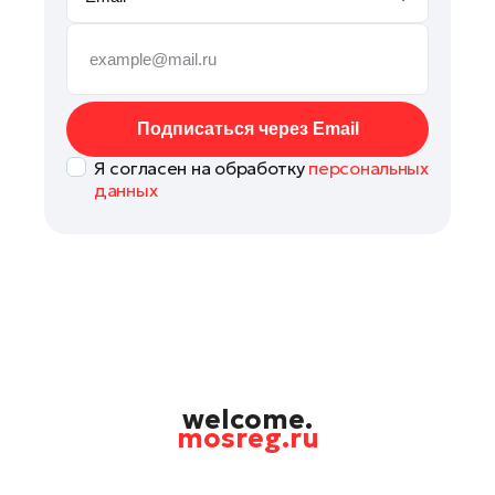
Руза
Сергиев Посад
Серпухов
Солнечногорск
Подписаться через Email
Ступино
Я согласен на обработку
персональных
Талдом
данных
Фрязино
Химки
Черноголовка
Чехов
Шатура
Шаховская
Щелково
welcome.
mosreg.ru
Электрогорск
Электросталь