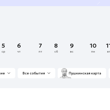
5
6
7
8
9
10
1
ср
чт
пт
сб
вс
пн
в
ние
Все события
Пушкинская карта
со мной
Выставки
Фестивали
Концерты
м
Экскурсии