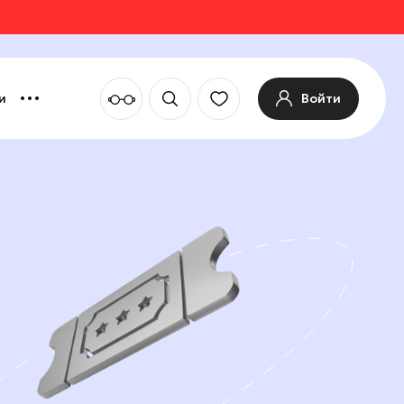
Войти
и