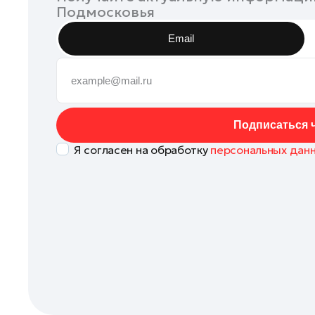
Подмосковья
Наро-Фоминск
Орехово-Зуево
Email
Павловский Посад
Подольск
Пушкино
Раменское
Подписаться ч
Реутов
Я согласен на обработку
персональных дан
Рошаль
Руза
Сергиев Посад
Серпухов
Солнечногорск
Ступино
Талдом
Фрязино