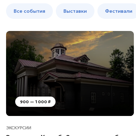
Балашиха
до 250 к
Все события
Выставки
Фестивали
Богородский округ
Богородский округ
Бронницы
Волоколамск
Воскресенск
Дзержинский
Дмитров
Долгопрудный
Домодедово
Дубна
900 — 1 000 ₽
Егорьевск
Жуковский
Зарайск
ЭКСКУРСИИ
Ивантеевка