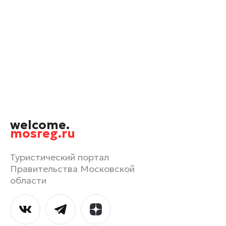
Химки
Черноголовка
Чехов
Шатура
Шаховская
Электрогорск
Электросталь
welcome.
mosreg.ru
Туристический портал
Правительства Московской
области