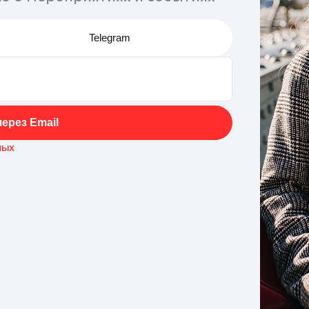
Telegram
ерез Email
ных