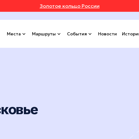
Золотое кольцо России
Места
Маршруты
События
Новости
Истори
сковье