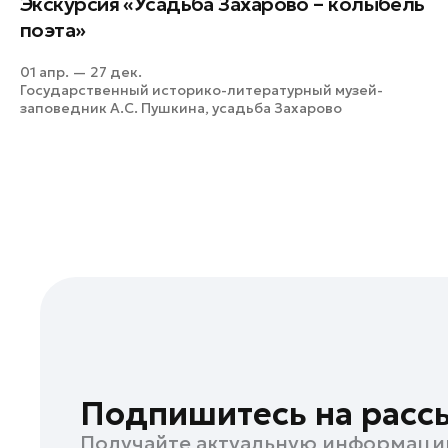
Экскурсия «Усадьба Захарово – колыбель
Истра
поэта»
Кашира
01 апр. — 27 дек.
Клин
Государственный историко-литературный музей-
заповедник А.С. Пушкина, усадьба Захарово
Королев
Котельники
Красноармейск
Красногорск
Ленинский округ
Лобня
Лосино-Петровский
Луховицы
Лыткарино
Люберцы
Подпишитесь на расс
Можайск
Получайте актуальную информаци
Мытищи