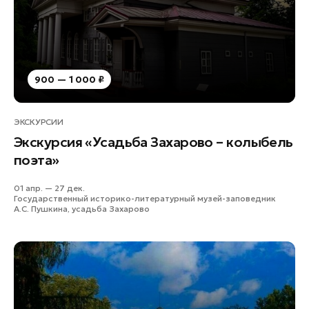
Ленинский округ
Лобня
Лосино-Петровский
Луховицы
900 — 1 000 ₽
Лыткарино
Люберцы
ЭКСКУРСИИ
Можайск
Экскурсия «Усадьба Захарово – колыбель
Мытищи
поэта»
Наро-Фоминск
01 апр. — 27 дек.
Орехово-Зуево
Государственный историко-литературный музей-заповедник
А.С. Пушкина, усадьба Захарово
Павловский Посад
Подольск
Пушкино
Раменское
Реутов