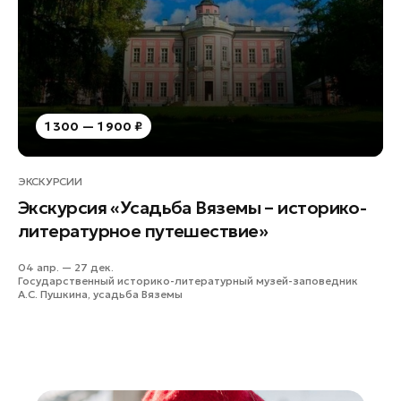
Рошаль
Руза
Сергиев Посад
Серпухов
Солнечногорск
1 300 — 1 900 ₽
Ступино
Талдом
ЭКСКУРСИИ
Фрязино
Экскурсия «Усадьба Вяземы – историко-
Химки
литературное путешествие»
Черноголовка
04 апр. — 27 дек.
Чехов
Государственный историко-литературный музей-заповедник
А.С. Пушкина, усадьба Вяземы
Шатура
Шаховская
Электрогорск
Электросталь