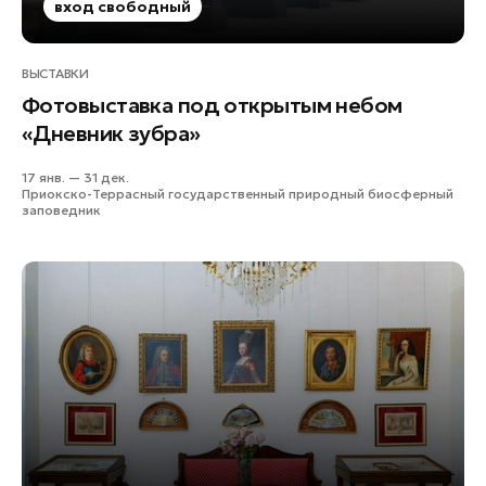
вход свободный
Зарайск
Ивантеевка
ВЫСТАВКИ
Истра
Фотовыставка под открытым небом
Кашира
«Дневник зубра»
Королев
Красноармейск
17 янв. — 31 дек.
Приокско-Террасный государственный природный биосферный
Красногорск
заповедник
Ленинский округ
Лобня
Лосино-Петровский
Луховицы
Лыткарино
Люберцы
Можайск
Мытищи