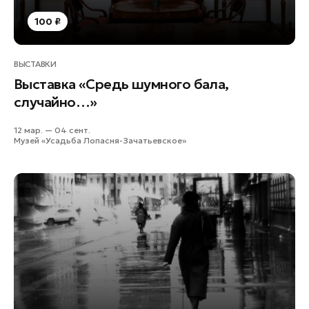
Наро-Фоминск
100 ₽
Павловский Посад
Подольск
ВЫСТАВКИ
Пушкино
Выставка «Средь шумного бала,
Раменское
случайно…»
Рошаль
12 мар. — 04 сент.
Руза
Музей «Усадьба Лопасня-Зачатьевское»
Солнечногорск
Ступино
Талдом
Фрязино
Черноголовка
Шатура
Шаховская
Электрогорск