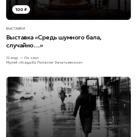
Наро-Фоминск
100 ₽
Павловский Посад
Подольск
ВЫСТАВКИ
Пушкино
Выставка «Средь шумного бала,
Раменское
случайно…»
Рошаль
12 мар. — 04 сент.
Руза
Музей «Усадьба Лопасня-Зачатьевское»
Солнечногорск
Ступино
Талдом
Фрязино
Черноголовка
Шатура
Шаховская
Электрогорск