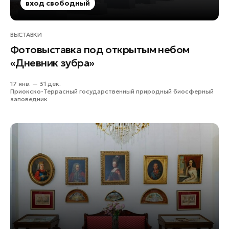
вход свободный
Зарайск
Ивантеевка
ВЫСТАВКИ
Истра
Фотовыставка под открытым небом
Кашира
«Дневник зубра»
Королев
Красноармейск
17 янв. — 31 дек.
Приокско-Террасный государственный природный биосферный
Красногорск
заповедник
Ленинский округ
Лобня
Лосино-Петровский
Луховицы
Лыткарино
Люберцы
Можайск
Мытищи