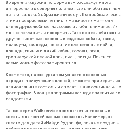
Во время экскурсии по ферме вам расскажут много
интересного о северных оленях: где они обитают, чем
питаются, какой образ жизни ведут. Вы пообщаетесь с
этими прекрасными пятнистыми животными — они
очень дружелюбные, ласковые и любят внимание. Их
можно погладить и покормить. Также здесь обитают и
другие животные: северные ездовые собаки, хаски,
маламуты, самоеды, ненецкие оленегонные лайки,
лошади, свинья и дикий кабан, коровы, осел,
среднеруский лесной волк, лисы, писцы. Почти со
всеми можно фотографироваться.
Кроме того, на экскурсии вы узнаете о северных
народах, приручивших оленей, сможете примерить их
национальные костюмы и сделать в них оригинальные
фотографии. В конце программы вас ждет чаепитие со
сладостями.
Также ферма Walkservice предлагает интересные
квесты для гостей разных возрастов. Например, на
квесте для детей «Найди Рудольфа, пока не поздно!»
ребятам предстоит отыскать в лесу настоящего