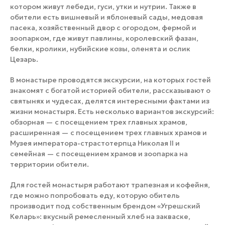
котором живут лебеди, гуси, утки и нутрии. Также в
обители есть вишневый и яблоневый сады, медовая
пасека, хозяйственный двор с огородом, фермой и
зоопарком, где живут павлины, королевский фазан,
белки, кролики, нубийские козы, оленята и ослик
Цезарь.
В монастыре проводятся экскурсии, на которых гостей
знакомят с богатой историей обители, рассказывают о
святынях и чудесах, делятся интересными фактами из
жизни монастыря. Есть несколько вариантов экскурсий:
обзорная — с посещением трех главных храмов,
расширенная — с посещением трех главных храмов и
Музея императора-страстотерпца Николая II и
семейная — с посещением храмов и зоопарка на
территории обители.
Для гостей монастыря работают трапезная и кофейня,
где можно попробовать еду, которую обитель
производит под собственным брендом «Угрешский
Келарь»: вкусный ремесленный хлеб на закваске,