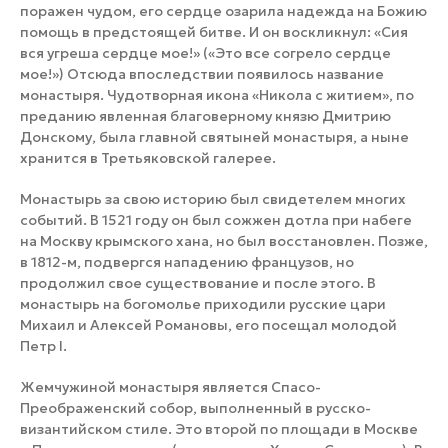
поражен чудом, его сердце озарила надежда на Божию
помощь в предстоящей битве. И он воскликнул: «Сия
вся угреша сердце мое!» («Это все согрело сердце
мое!») Отсюда впоследствии появилось название
монастыря. Чудотворная икона «Никола с житием», по
преданию явленная благоверному князю Дмитрию
Донскому, была главной святыней монастыря, а ныне
хранится в Третьяковской галерее.
Монастырь за свою историю был свидетелем многих
событий. В 1521 году он был сожжен дотла при набеге
на Москву крымского хана, но был восстановлен. Позже,
в 1812-м, подвергся нападению французов, но
продолжил свое существование и после этого. В
монастырь на богомолье приходили русские цари
Михаил и Алексей Романовы, его посещал молодой
Петр I.
Жемчужиной монастыря является Спасо-
Преображенский собор, выполненный в русско-
византийском стиле. Это второй по площади в Москве