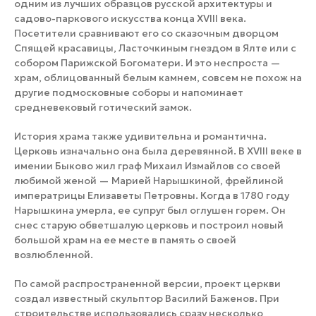
одним из лучших образцов русской архитектуры и
садово-паркового искусства конца XVIII века.
Посетители сравнивают его со сказочным дворцом
Спящей красавицы, Ласточкиным гнездом в Ялте или с
собором Парижской Богоматери. И это неспроста —
храм, облицованный белым камнем, совсем не похож на
другие подмосковные соборы и напоминает
средневековый готический замок.
История храма также удивительна и романтична.
Церковь изначально она была деревянной. В XVIII веке в
имении Быково жил граф Михаил Измайлов со своей
любимой женой — Марией Нарышкиной, фрейлиной
императрицы Елизаветы Петровны. Когда в 1780 году
Нарышкина умерла, ее супруг был оглушен горем. Он
снес старую обветшалую церковь и построил новый
большой храм на ее месте в память о своей
возлюбленной.
По самой распространенной версии, проект церкви
создал известный скульптор Василий Баженов. При
строительстве использовались сразу несколько