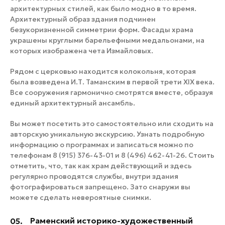
архитектурных стилей, как было модно в то время.
Архитектурный образ здания подчинен
безукоризненной симметрии форм. Фасады храма
украшены круглыми барельефными медальонами, на
которых изображена чета Измайловых.
Рядом с церковью находится колокольня, которая
была возведена И.Т. Таманским в первой трети XIX века.
Все сооружения гармонично смотрятся вместе, образуя
единый архитектурный ансамбль.
Вы может посетить это самостоятельно или сходить на
авторскую уникальную экскурсию. Узнать подробную
информацию о программах и записаться можно по
телефонам 8 (915) 376-43-01 и 8 (496) 462-41-26. Стоить
отметить, что, так как храм действующий и здесь
регулярно проводятся службы, внутри здания
фотографироваться запрещено. Зато снаружи вы
можете сделать невероятные снимки.
Раменский историко-художественный
05.