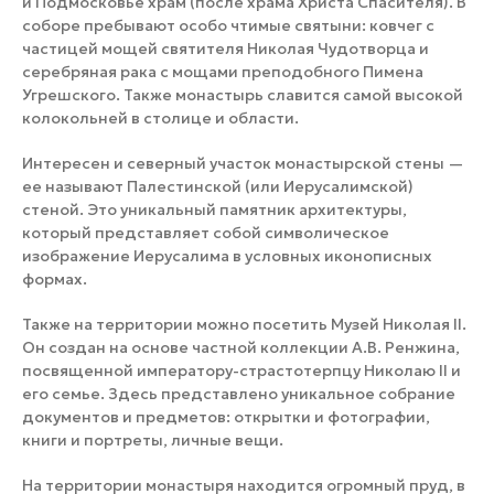
и Подмосковье храм (после храма Христа Спасителя). В
соборе пребывают особо чтимые святыни: ковчег с
частицей мощей святителя Николая Чудотворца и
серебряная рака с мощами преподобного Пимена
Угрешского. Также монастырь славится самой высокой
колокольней в столице и области.
Интересен и северный участок монастырской стены —
ее называют Палестинской (или Иерусалимской)
стеной. Это уникальный памятник архитектуры,
который представляет собой символическое
изображение Иерусалима в условных иконописных
формах.
Также на территории можно посетить Музей Николая II.
Он создан на основе частной коллекции А.В. Ренжина,
посвященной императору-страстотерпцу Николаю II и
его семье. Здесь представлено уникальное собрание
документов и предметов: открытки и фотографии,
книги и портреты, личные вещи.
На территории монастыря находится огромный пруд, в