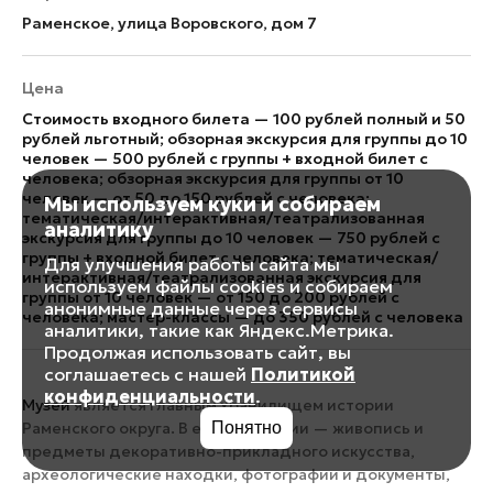
Раменское, улица Воровского, дом 7
Цена
Стоимость входного билета — 100 рублей полный и 50
рублей льготный; обзорная экскурсия для группы до 10
человек — 500 рублей с группы + входной билет с
человека; обзорная экскурсия для группы от 10
человек — от 50 до 150 рублей с человека;
Мы используем куки и собираем
тематическая/интерактивная/театрализованная
аналитику
экскурсия для группы до 10 человек — 750 рублей с
группы + входной билет с человека; тематическая/
Для улучшения работы сайта мы
интерактивная/театрализованная экскурсия для
используем файлы cookies и собираем
группы от 10 человек — от 150 до 200 рублей с
анонимные данные через сервисы
человека; мастер-классы — до 350 рублей с человека
аналитики, такие как Яндекс.Метрика.
Продолжая использовать сайт, вы
соглашаетесь с нашей
Политикой
конфиденциальности
.
Музей
является главным хранилищем истории
Понятно
Раменского округа. В его коллекции — живопись и
предметы декоративно-прикладного искусства,
археологические находки, фотографии и документы,