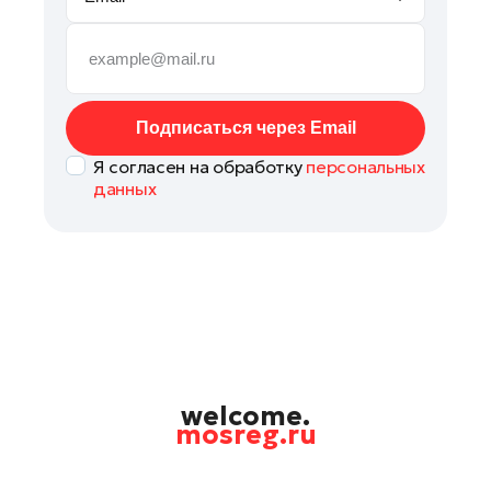
Рошаль
Руза
Сергиев Посад
Солнечногорск
Подписаться через Email
Ступино
Я согласен на обработку
персональных
Талдом
данных
Фрязино
Химки
Черноголовка
Чехов
Шатура
Шаховская
Щелково
welcome.
mosreg.ru
Электрогорск
Электросталь