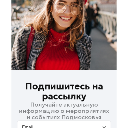
Лобня
Лосино-Петровский
Луховицы
Лыткарино
Люберцы
Можайск
Мытищи
Наро-Фоминск
Одинцово
Орехово-Зуево
Подпишитесь на
Павловский Посад
рассылку
Подольск
Получайте актуальную
Пушкино
информацию о мероприятиях
Раменское
и событиях Подмосковья
Реутов
Email