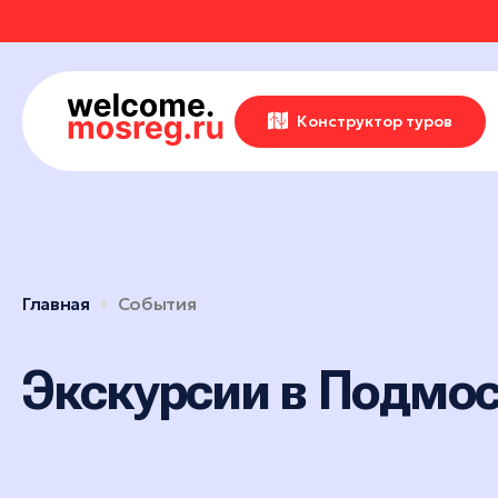
СОБЫТИЯ
РУТЫ
Места
Конструктор туров
АВКИ
АННОЕ
Впечатления
Маршруты
Отели
ИВАЛИ
ОТЗЫВЫ
Экскурсионные маршруты
События
Рестораны
Спортивные маршруты
Активный отдых
ЕРТЫ
МЕСТА
Все события
Истории
Гастротуризм
Культура и искусство
Главная
События
Выставки
Народные художественные
УРСИИ
РОЙКИ ПРОФИЛЯ
Природа и животные
Новости
промыслы
Фестивали
Отдохнуть и выспаться
Детские маршруты
Экскурсии в Подмо
Концерты
ЕР-КЛАССЫ
Музеи
Рыбалка
Москва + Подмосковье: два
Экскурсии
ритма идеального
Фермы
ТАКЛИ
путешествия
Гиды
Мастер-классы
Глэмпинги
Автомобильные маршруты
Спектакли
Туроператоры
Парки