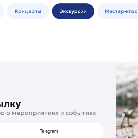
м
Мастер-
Концерты
Экскурсии
Мастер-клас
классы
Спектакли
ылку
ю о мероприятиях и событиях
Telegram