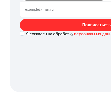
Кашира
Клин
Королев
Подписаться ч
Котельники
Я согласен на обработку
персональных дан
Красноармейск
Красногорск
Ленинский округ
Лобня
Лосино-Петровский
Луховицы
Лыткарино
Люберцы
Можайск
Мытищи
Наро-Фоминск