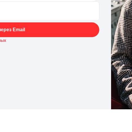
ерез Email
ных