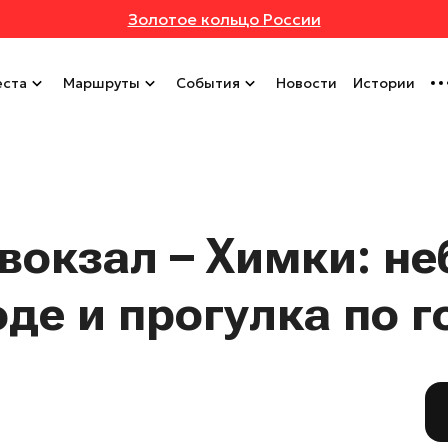
Золотое кольцо России
ста
Маршруты
События
Новости
Истории
вокзал – Химки: н
де и прогулка по г