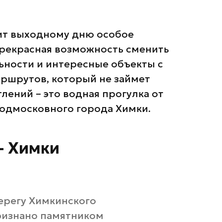
ит выходному дню особое
прекрасная возможность сменить
ьности и интересные объекты с
аршрутов, который не займет
лений – это водная прогулка от
подмосковного города Химки.
– Химки
ерегу Химкинского
ризнано памятником