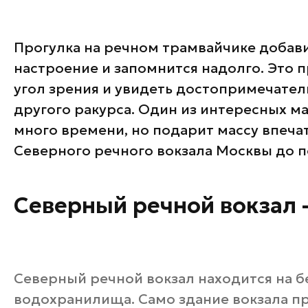
Банные комплексы
Спецпроекты
Горнолыжные клубы
Прогулка на речном трамвайчике добав
Инвестиционный портал
Золотое кольцо России
настроение и запомнится надолго. Это 
Федоскинская фабрика
угол зрения и увидеть достопримечател
Пикник в Подмосковье
другого ракурса. Один из интересных м
много времени, но подарит массу впечат
Войти
Северного речного вокзала Москвы до 
Инвесторам
Северный речной вокзал 
Особо охраняемые
природные территории
Северный речной вокзал находится на б
водохранилища. Само здание вокзала п